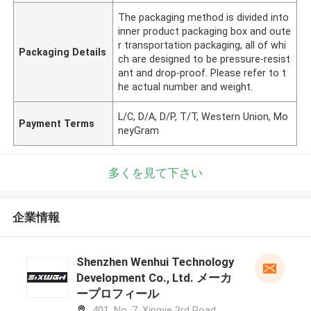
The packaging method is divided into
inner product packaging box and oute
r transportation packaging, all of whi
Packaging Details
ch are designed to be pressure-resist
ant and drop-proof. Please refer to t
he actual number and weight.
L/C, D/A, D/P, T/T, Western Union, Mo
Payment Terms
neyGram
多くを見て下さい
企業情報
Shenzhen Wenhui Technology
Development Co., Ltd. メーカ
ープロフィール
401, No. 7, Xingye 3rd Road,