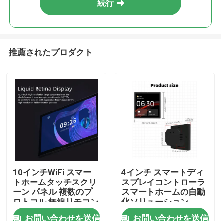
続行
推薦されたプロダクト
家
10インチWiFi スマー
4インチ スマートディ
トホームタッチスクリ
スプレイコントローラ
プロダクト
ーン パネル 複数のプ
スマートホームの自動
ロトコル 無線リモコン
化ソリューション
ソケット 内蔵音声制御
お問い合わせを送信
お問い合わせを送信
私達について