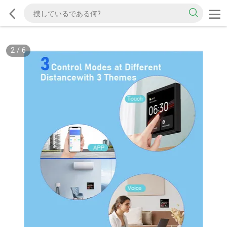
2
/
6