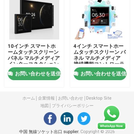
無線リモート・コントロール スイッチ
Zigbeeの接触スイッチ
10インチ スマートホ
4インチ スマートホー
ームタッチスクリーン
ムタッチスクリーン パ
Wifiのスマートなソケット
パネル マルチメディア
ネル マルチメディア
インターコネクション
接続機能コントローラ
機能コントローラ
Zigbeeのスマートなソケット
お問い合わせを送信
お問い合わせを送信
Homekitのスマートなソケット
ホーム
企業情報
お問い合わせ
Desktop Site
地図
プライバシーポリシー
自己動力を与えられた無線スイッチ
スマートアラームセンサー
中国 無線ソケット出口 supplier.
Copyright © 2026