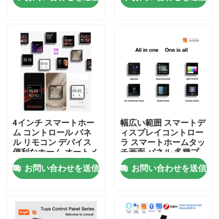
工場旅行
品質管理
私達に連絡しなさい
引用を要求しなさい
4インチ スマートホー
幅広い範囲 スマートデ
ム コントロール パネ
ィスプレイコントロー
ル リモコン デバイス
ラ スマートホームタッ
Homekitのスマートなスイッチ
便利なホーム オートメ
チ画面 パネル 多種プ
ーション アレクサ 音
ロトコル 機能 組み込
お問い合わせを送信
お問い合わせを送信
声制御内蔵
みのバイオス機能
Wi-Fi スマート スイッチ
Zigbee スマート スイッチ