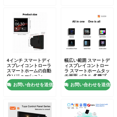
工場旅行
品質管理
私達に連絡しなさい
4インチ スマートディ
幅広い範囲 スマートデ
引用を要求しなさい
スプレイコントローラ
ィスプレイコントロー
スマートホームの自動
ラ スマートホームタッ
化ソリューション
チ画面 パネル 多種プ
Homekitのスマートなスイッチ
ロトコル 機能 組み込
お問い合わせを送信
お問い合わせを送信
みのバイオス機能
Wi-Fi スマート スイッチ
Zigbee スマート スイッチ