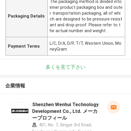
The packaging method is divided into
inner product packaging box and oute
r transportation packaging, all of whi
Packaging Details
ch are designed to be pressure-resist
ant and drop-proof. Please refer to t
he actual number and weight.
L/C, D/A, D/P, T/T, Western Union, Mo
Payment Terms
neyGram
多くを見て下さい
企業情報
Shenzhen Wenhui Technology
Development Co., Ltd. メーカ
ープロフィール
401, No. 7, Xingye 3rd Road,