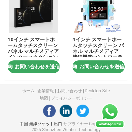
無線リモート・コントロール スイッチ
Zigbeeの接触スイッチ
10インチ スマートホ
4インチ スマートホー
ームタッチスクリーン
ムタッチスクリーン パ
パネル マルチメディア
ネル マルチメディア
Wifiのスマートなソケット
インターコネクション
接続機能コントローラ
機能コントローラ
お問い合わせを送信
お問い合わせを送信
Zigbeeのスマートなソケット
Homekitのスマートなソケット
ホーム
企業情報
お問い合わせ
Desktop Site
地図
プライバシーポリシー
自己動力を与えられた無線スイッチ
中国 無線ソケット出口
サプライヤー.Copyright ©
スマートアラームセンサー
2025 Shenzhen Wenhui Technology