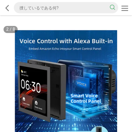
2
/
8