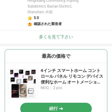
Fenghuang Community, Fuyong
Subdistrict, Bao'an District,
Shenzhen ,中国
5.0
確認された製造者
多くを見て下さい
最高の価格で
4インチ スマートホーム コント
ロール パネル リモコン デバイス
便利なホーム オートメーション
アレクサ 音声制御内蔵
MOQ： 2 pcs
続行