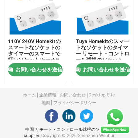
無線リモート・コントロール スイッチ
Zigbeeの接触スイッチ
110V 240V Homekitの
Tuya Homekitのスマー
スマートなソケットの
トなソケットのタイマ
タイマーのスマートで
ー リモート・コントロ
Wifiのスマートなソケット
軽いソケットHomekit
ール球根のソケット
2.6オンスの
お問い合わせを送信
お問い合わせを送信
Zigbeeのスマートなソケット
Homekitのスマートなソケット
ホーム
企業情報
お問い合わせ
Desktop Site
地図
プライバシーポリシー
自己動力を与えられた無線スイッチ
中国 リモート・コントロール球根のソケット
スマートアラームセンサー
supplier.
Copyright © 2026 Shenzhen Wenhui