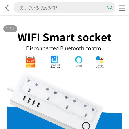
1
/
1