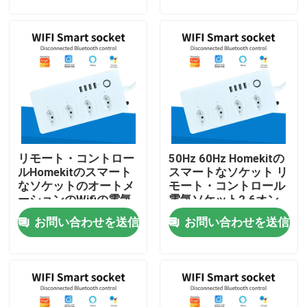
工場旅行
品質管理
私達に連絡しなさい
リモート・コントロー
50Hz 60Hz Homekitの
引用を要求しなさい
ルHomekitのスマート
スマートなソケット リ
なソケットのオートメ
モート・コントロール
ーションのWifiの電気
電気ソケット2.6オン
Homekitのスマートなスイッチ
ソケット
スのUSBの
お問い合わせを送信
お問い合わせを送信
Wi-Fi スマート スイッチ
Zigbee スマート スイッチ