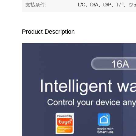
支払条件:
L/C、D/A、D/P、T/T
Product Description