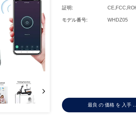
証明:
CE,FCC,RO
モデル番号:
WHDZ05
最良 の 価格 を 入手