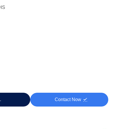
HS
 する
Contact Now