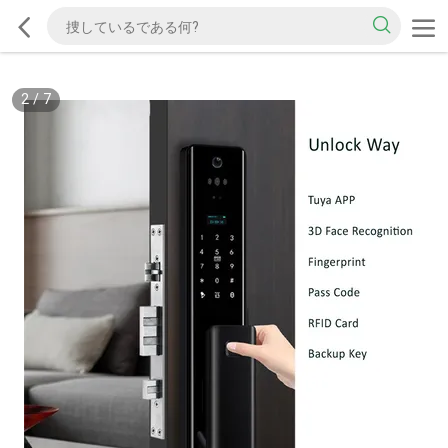
2
/
7