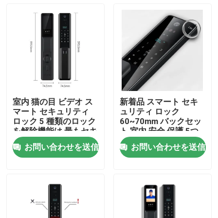
室内 猫の目 ビデオ ス
新着品 スマート セキ
マート セキュリティ
ュリティ ロック
ロック 5 種類のロック
60~70mm バックセッ
を解除機能は,最もセキ
ト 室内 安全 保護 5つ
ュリティを提供 ホーム
の異なる解錠方法
お問い合わせを送信
お問い合わせを送信
セキュリティ システム
家
プロダクト
私達について