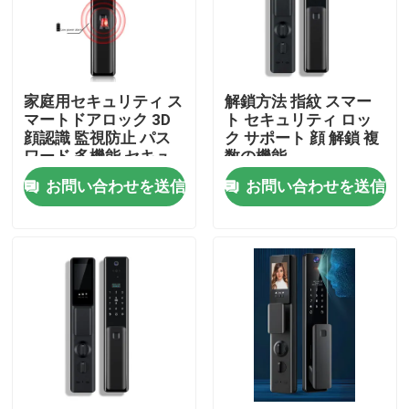
工場旅行
家庭用セキュリティ ス
解鎖方法 指紋 スマー
品質管理
マートドアロック 3D
ト セキュリティ ロッ
顔認識 監視防止 パス
ク サポート 顔 解鎖 複
ワード 多機能 セキュ
数の機能
私達に連絡しなさい
リティシステム
お問い合わせを送信
お問い合わせを送信
引用を要求しなさい
Homekitのスマートなスイッチ
Wi-Fi スマート スイッチ
Zigbee スマート スイッチ