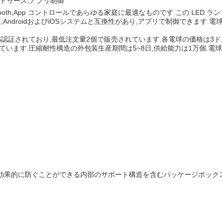
ルートゥース,アプリ制御
ya,Bluetooth,App コントロールであらゆる家庭に最適なものです.この
AndroidおよびiOSシステムと互換性があり,アプリで制御できます.
/FCC/ROHS認証されており,最低注文量2個で販売されています.各電球の価
ます.圧縮耐性構造の外包装生産期間は5~8日,供給能力は1万個.電球の重
傷を効果的に防ぐことができる内部のサポート構造を含むパッケージボック