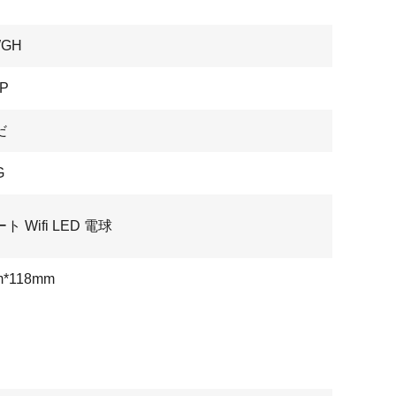
WGH
P
だ
G
ト Wifi LED 電球
m*118mm