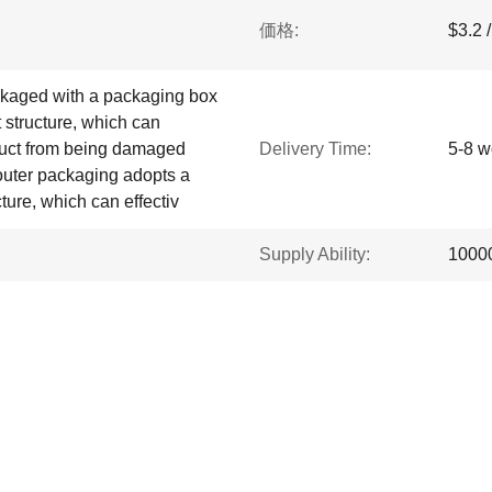
価格:
$3.2 
ckaged with a packaging box
 structure, which can
oduct from being damaged
Delivery Time:
5-8 w
 outer packaging adopts a
ture, which can effectiv
Supply Ability:
1000