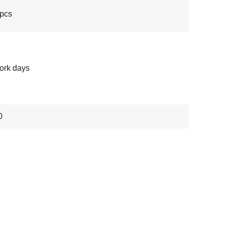
/pcs
ork days
0