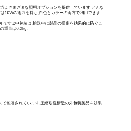
 LED ランプは,さまざまな照明オプションを提供しています.どんな
電球は10Wの電力を持ち,白色とカラーの両方で利用できま
格は3ドルです.2中包装は,輸送中に製品の損傷を効果的に防ぐこ
量は0.2kg.
スで包装されています.圧縮耐性構造の外包装製品を効果