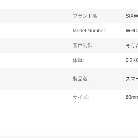
ブランド名:
SIX
Model Number:
WHD
音声制御:
そう
体重:
0.2K
製品名:
スマー
サイズ:
60m