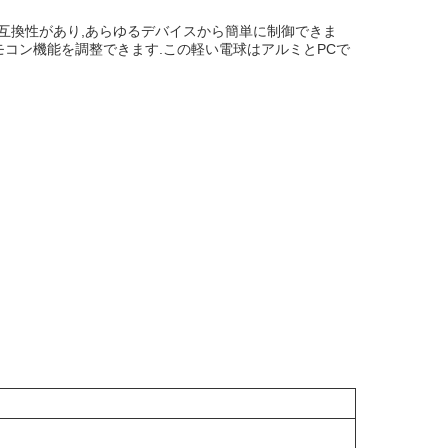
テムと互換性があり,あらゆるデバイスから簡単に制御できま
,リモコン機能を調整できます.この軽い電球はアルミとPCで