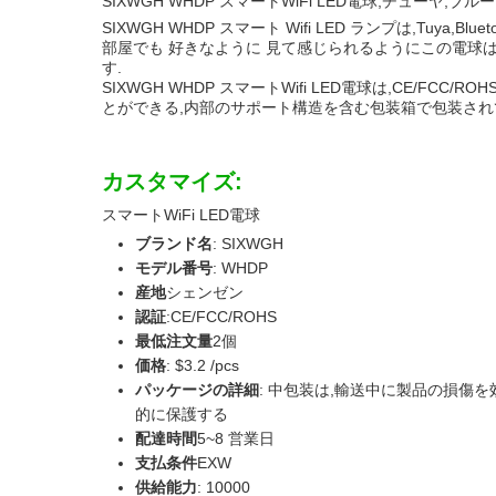
SIXWGH WHDP スマートWiFi LED電球,チューヤ,ブ
SIXWGH WHDP スマート Wifi LED ランプは,Tu
部屋でも 好きなように 見て感じられるようにこの電球は,
す.
SIXWGH WHDP スマートWifi LED電球は,CE
とができる,内部のサポート構造を含む包装箱で包装されてい
カスタマイズ:
スマートWiFi LED電球
ブランド名
: SIXWGH
モデル番号
: WHDP
産地
シェンゼン
認証
:CE/FCC/ROHS
最低注文量
2個
価格
: $3.2 /pcs
パッケージの詳細
: 中包装は,輸送中に製品の損
的に保護する
配達時間
5~8 営業日
支払条件
EXW
供給能力
: 10000