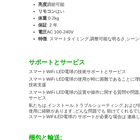
亮度
調節可能
リモコン
はい
体重
:0.2kg
保証
: 2 年
電圧
AC 100-240V
特徴
: スマートタイミング,調整可能な明るさ,シーン
サポートとサービス
スマートWiFi LED電球の技術サポートとサービス
スマートWiFi LED電球の使用が時に困難であること
技術支援
スマートWiFi LED電球の設置や操作に関する質問や問
サービス
私たちは,インストール,トラブルシューティング,および保
使用に経験があります.,どんな問題でも 助けてくれるで
スマートWiFiLED電球の サポートが必要な場合は 連絡
梱包と輸送: