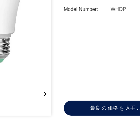
Model Number:
WHDP
最良 の 価格 を 入手