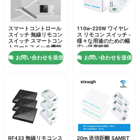
工場旅行
スマートコントロール
110w-220W ワイヤレ
スイッチ 無線リモコン
ス リモコン スイッチ -
品質管理
スイッチ スマートコン
様々な用途のための幅
トロールスイッチ機能
広い温度範囲
お問い合わせを送信
お問い合わせを送信
私達に連絡しなさい
引用を要求しなさい
Homekitのスマートなスイッチ
Wi-Fi スマート スイッチ
Zigbee スマート スイッチ
RF433 無線リモコンス
20m 送信距離 SAMRT