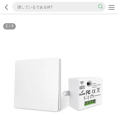
2
/
9