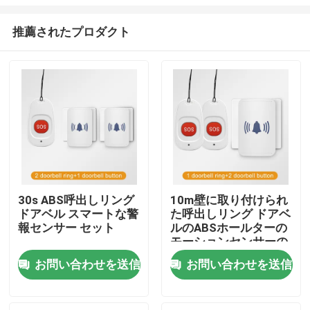
推薦されたプロダクト
30s ABS呼出しリング
10m壁に取り付けられ
ドアベル スマートな警
た呼出しリング ドアベ
家
報センサー セット
ルのABSホールターの
モーションセンサーの
探知器
プロダクト
お問い合わせを送信
お問い合わせを送信
私達について