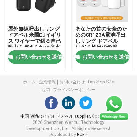
無線リモート・コントロール スイッチ
屋外無線呼出しリング
あなたの首の安全のた
ドアベル米国EUイギリ
めのCR123A電池呼出
Zigbeeの接触スイッチ
ス ワイヤーで縛る自己
しリング ドアベル
動力を与えられた防水
110°の検出の角度
ドアベル無し300M
Wifiのスマートなソケット
お問い合わせを送信
お問い合わせを送信
Zigbeeのスマートなソケット
ホーム
企業情報
お問い合わせ
Desktop Site
地図
プライバシーポリシー
Homekitのスマートなソケット
自己動力を与えられた無線スイッチ
中国 Wifiのビデオ ドアベル supplier.
Copyright ©
2026 Shenzhen Wenhui Technology
Development Co., Ltd.. All Rights Reserved.
スマートアラームセンサー
Developed by
ECER