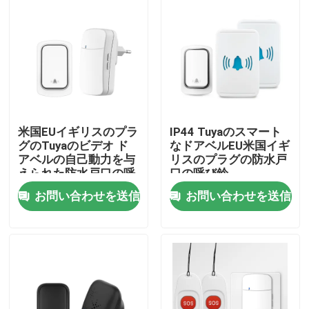
工場旅行
品質管理
私達に連絡しなさい
米国EUイギリスのプラ
IP44 Tuyaのスマート
グのTuyaのビデオ ド
なドアベルEU米国イギ
アベルの自己動力を与
リスのプラグの防水戸
引用を要求しなさい
えられた防水戸口の呼
口の呼び鈴
び鈴150M
お問い合わせを送信
お問い合わせを送信
Homekitのスマートなスイッチ
Wi-Fi スマート スイッチ
Zigbee スマート スイッチ