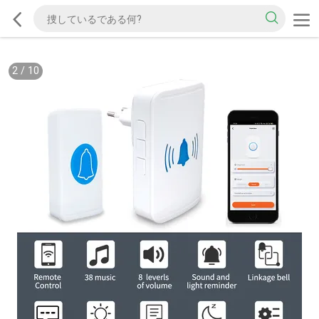
2
/
10