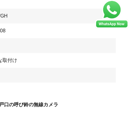
WGH
08
な取付け
ya戸口の呼び鈴の無線カメラ