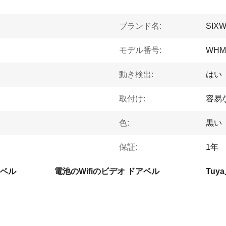
ブランド名:
SIX
モデル番号:
WHM
動き検出:
はい
取付け:
容易
色:
黒い
保証:
1年
アベル
電池のWifiのビデオ ドアベル
Tu