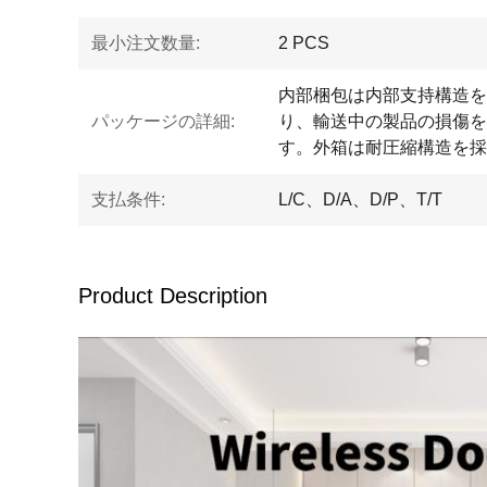
最小注文数量:
2 PCS
内部梱包は内部支持構造を
パッケージの詳細:
り、輸送中の製品の損傷を
す。外箱は耐圧縮構造を採
支払条件:
L/C、D/A、D/P、T/T
Product Description