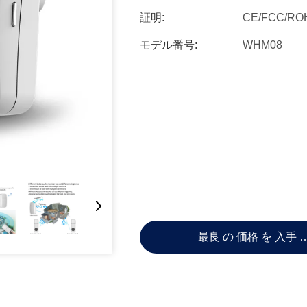
証明:
CE/FCC/RO
モデル番号:
WHM08
最良 の 価格 を 入手