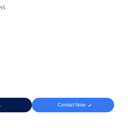
HS
 する
Contact Now