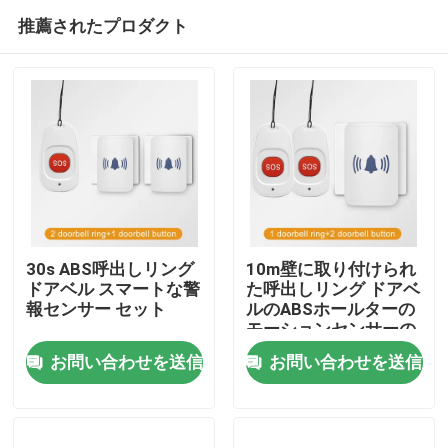
推薦されたプロダクト
30s ABS呼出しリング
10m壁に取り付けられ
ドアベル スマートな警
た呼出しリング ドアベ
報センサー セット
ルのABSホールターの
家
モーションセンサーの
探知器
お問い合わせを送信
お問い合わせを送信
プロダクト
私達について