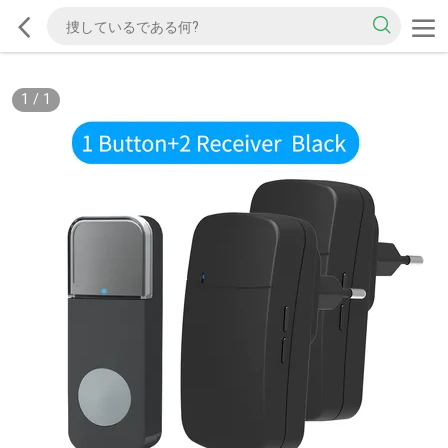
1
/
1