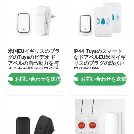
工場旅行
品質管理
米国EUイギリスのプラ
IP44 Tuyaのスマート
私達に連絡しなさい
グのTuyaのビデオ ド
なドアベルEU米国イギ
アベルの自己動力を与
リスのプラグの防水戸
えられた防水戸口の呼
口の呼び鈴
引用を要求しなさい
び鈴150M
お問い合わせを送信
お問い合わせを送信
Homekitのスマートなスイッチ
Wi-Fi スマート スイッチ
Zigbee スマート スイッチ