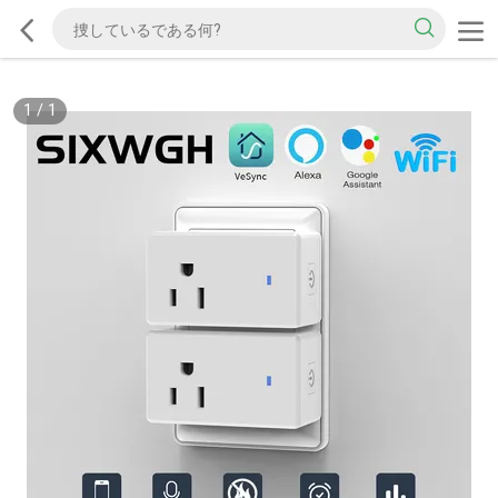
1
/
1