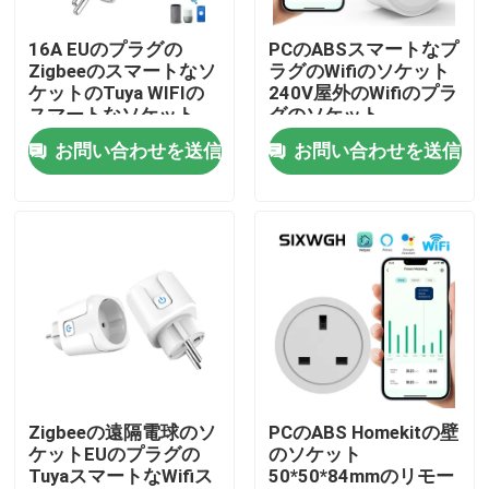
16A EUのプラグの
PCのABSスマートなプ
工場旅行
Zigbeeのスマートなソ
ラグのWifiのソケット
ケットのTuya WIFIの
240V屋外のWifiのプラ
スマートなソケット
グのソケット
品質管理
お問い合わせを送信
お問い合わせを送信
私達に連絡しなさい
引用を要求しなさい
Homekitのスマートなスイッチ
Wi-Fi スマート スイッチ
Zigbeeの遠隔電球のソ
PCのABS Homekitの壁
ケットEUのプラグの
のソケット
TuyaスマートなWifiス
50*50*84mmのリモー
Zigbee スマート スイッチ