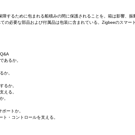
紙箱で保障するために包まれる船積みの間に保護されることを。箱は影響、
ての必要な部品および付属品は包装に含まれている。Zigbeeのスマ
Q&A
何であるか。
あるか。
はするか。
zを支える。
るか。
 サポートか。
リモート・コントロールを支える。