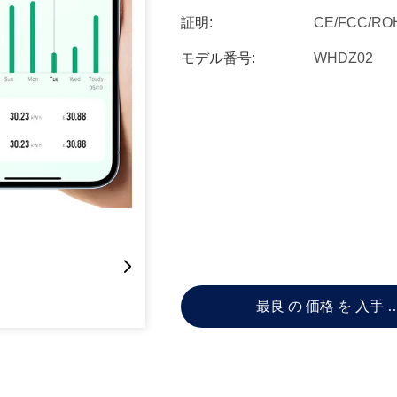
証明:
CE/FCC/RO
モデル番号:
WHDZ02
最良 の 価格 を 入手