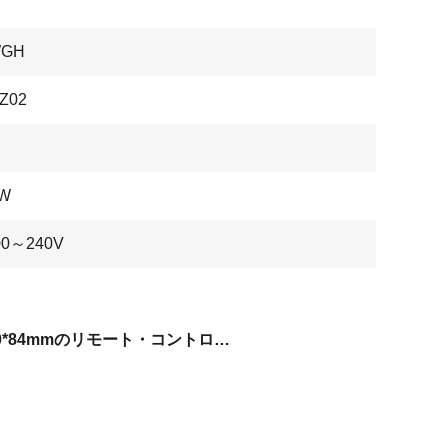
WGH
Z02
0W
00～240V
50*50*84mmのリモート・コントロール ランプ ソケット