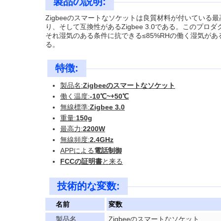
製品の説明:
Zigbeeのスマートなソケットは良質材料が付いている
り、そして互換性があるZigbee 3.0である。この
それ湿気のある条件に抗できる≤85%RHの働く湿気が
る。
特徴:
製品名:
Zigbeeのスマートなソケット
働く温度:
-10℃~+50℃
無線標準:
Zigbee 3.0
重量:
150g
最高力:
2200W
無線頻度:
2.4GHz
APPによる
電話制御
FCCの証明書
と来る
技術的な変数:
名前
変数
製品名
Zigbeeのスマートなソケット