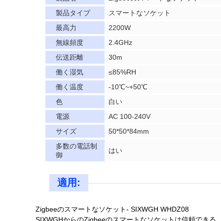
製品タイプ
スマートなソケット
最高力
2200W
無線頻度
2.4GHz
伝送距離
30m
働く湿気
≤85%RH
働く温度
-10℃~+50℃
色
白い
電源
AC 100-240V
サイズ
50*50*84mm
多数の電話制
はい
御
適用:
Zigbeeのスマートなソケット- SIXWGH WHDZ08
SIXWGHからのZigbeeのスマートなソケットは信頼でき