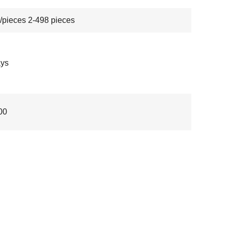
/pieces 2-498 pieces
ays
00