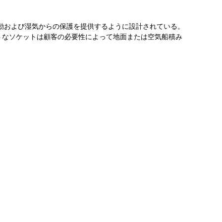
振動および湿気からの保護を提供するように設計されている。
ートなソケットは顧客の必要性によって地面または空気船積み