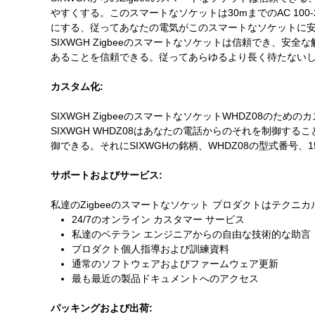
やすくする。このスマートなソケットは30mまでのAC 10
にする、従ってあなたの電気がこのスマートなソケットに
SIXWGH Zigbeeのスマートなソケットは信頼でき、
あることを信頼できる。従ってあらゆるより長く待たないし、S
カスタム化:
SIXWGH ZigbeeのスマートなソケットWHDZ08のため
SIXWGH WHDZ08はあなたの電話からのそれを制御す
御できる。それにSIXWGHの銘柄、WHDZ08の型式番号、15
サポートおよびサービス:
私達のZigbeeのスマートなソケット プロダクトはテクニ
24/7のオンライン カスタマー サービス
私達のベテラン エンジニアからの自由な技術的な助言
プロダクト個人指導および訓練資料
通常のソフトウェアおよびファームウェア更新
最も最近の製品ドキュメントへのアクセス
パッキングおよび出荷: