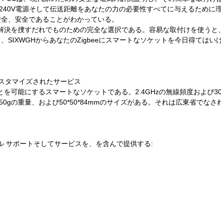
0-240V電源そして伝送距離をあなたの力の必要性すべてに与えるために
安全、安全であることがわかっている。
安全な解決を捜すだれでものための完全な選択である。容易な取付けを使うと
IXWGHからあなたのZigbeeにスマートなソケットを今日得てはいけ
のカスタマイズされたサービス
ることを可能にするスマートなソケットである。2.4GHzの無線頻度およ
0gの重量、および50*50*84mmのサイズがある。それは広東省でなされ、
カル サポートそしてサービスを、を含んで提供する: