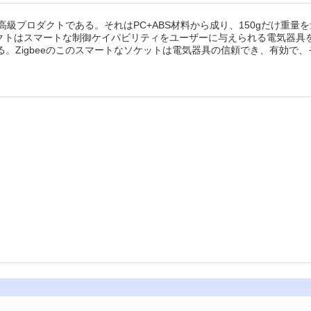
最高級プロダクトである。それはPC+ABS材料から成り、150gだけ重
プロダクトはスマートな制御ケイパビリティをユーザーに与えられる電気
ある。Zigbeeのこのスマートなソケットは電気器具の信頼でき、有効