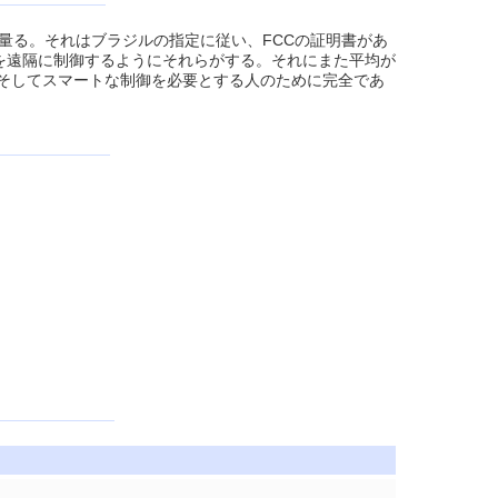
量を量る。それはブラジルの指定に従い、FCCの証明書があ
器具を遠隔に制御するようにそれらがする。それにまた平均が
で、そしてスマートな制御を必要とする人のために完全であ