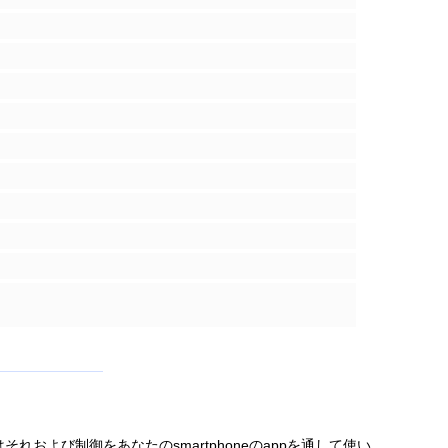
れおよび制御をあなたのsmartphoneのappを通して使い