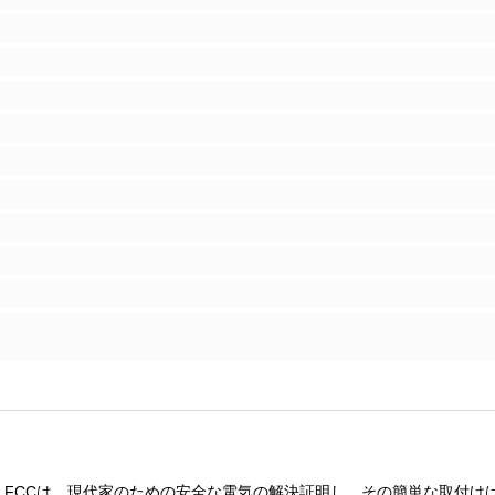
る、FCCは、現代家のための安全な電気の解決証明し。その簡単な取付けはそ