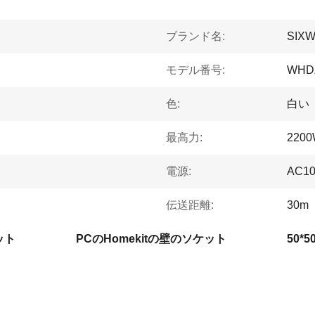
ブランド名:
SIX
モデル番号:
WHD
色:
白い
最高力:
220
電源:
AC1
伝送距離:
30m
ット
PCのHomekitの壁のソケット