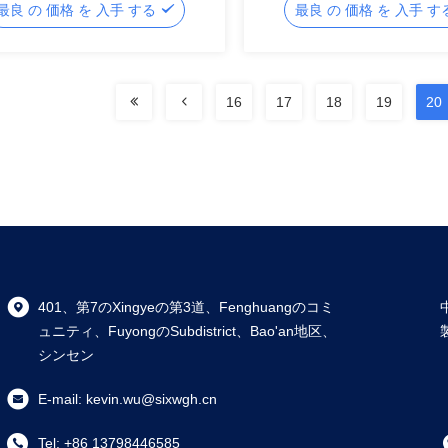
最良 の 価格 を 入手 する
最良 の 価格 を 入手 
16
17
18
19
20
401、第7のXingyeの第3道、Fenghuangのコミ
ュニティ、FuyongのSubdistrict、Bao'an地区、
シンセン
E-mail:
kevin.wu@sixwgh.cn
Tel:
+86 13798446585