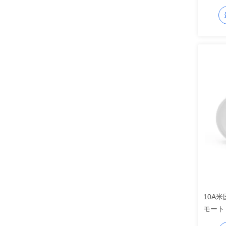
ケット
10A
モート
壁のソ