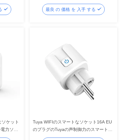
マートな床のソケット16A 220V 127V
する
最良 の 価格 を 入手 する
50Hz
なソケット
Tuya WIFIのスマートなソケット16A EU
ル電力ソケ
のプラグのTuyaの声制御力のスマートな
電球のソケット