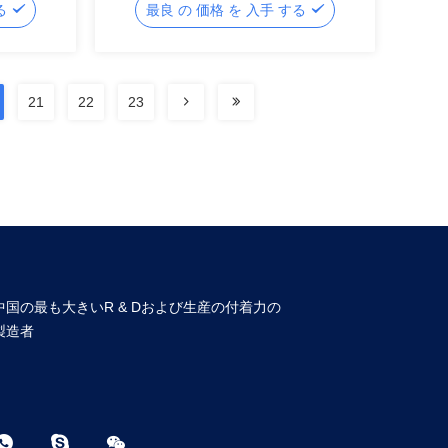
する
最良 の 価格 を 入手 する
21
22
23
中国の最も大きいR & Dおよび生産の付着力の
製造者