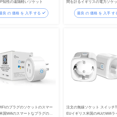
PP知性の遠隔軽いソケット
間を計るイギリスの電力ソケ
グAleax
最良 の 価格 を 入手 する
最良 の 価格 を 入手 
 WIFIのプラグのソケットのスマー
注文の無線ソケット スイッチTuy
米国Wifiのスマートなプラグのソ
EUイギリス米国のAUのWifiラ