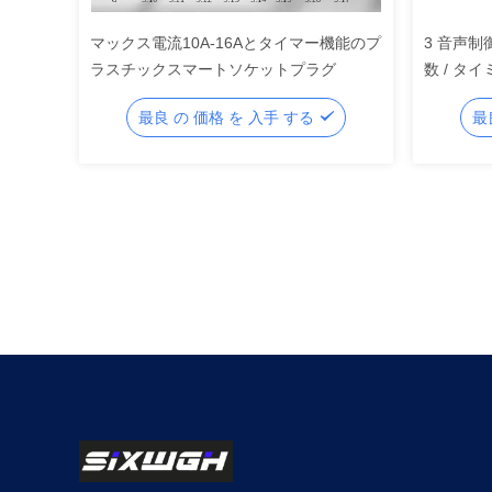
マックス電流10A-16Aとタイマー機能のプ
3 音声制
ラスチックスマートソケットプラグ
数 / タイ
最良 の 価格 を 入手 する
最