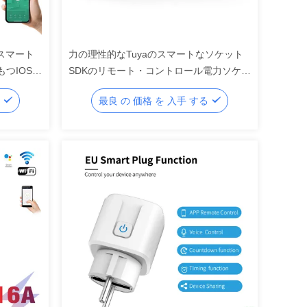
スマート
力の理性的なTuyaのスマートなソケット
もつIOSの
SDKのリモート・コントロール電力ソケッ
のソケット
ト
る
最良 の 価格 を 入手 する