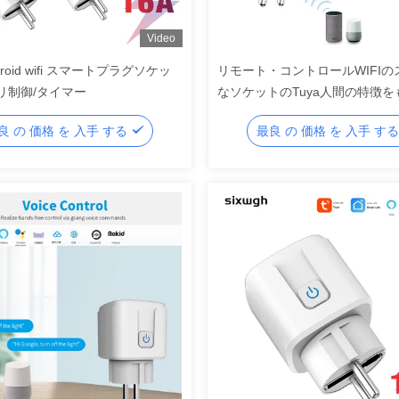
Video
Android wifi スマートプラグソケッ
リモート・コントロールWIFIの
リ制御/タイマー
なソケットのTuya人間の特徴を
オートメーションの無線プラグ
良 の 価格 を 入手 する
最良 の 価格 を 入手 す