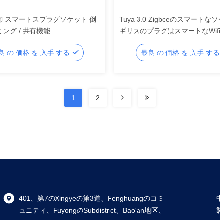
御 スマートスプラグソケット 倒
Tuya 3.0 Zigbeeのスマートな
ミング / 共有機能
ギリスのプラグはスマートなWif
ソケットを実現する
良 の 価格 を 入手 する
最良 の 価格 を 入手 す
1
2
401、第7のXingyeの第3道、Fenghuangのコミ
ュニティ、FuyongのSubdistrict、Bao'an地区、