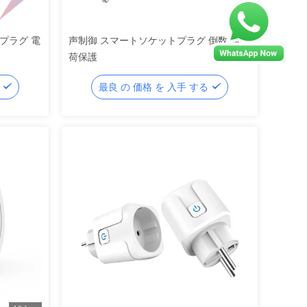
プラグ 電
声制御 スマートソケットプラグ 倒数/過負
荷保護
る
最良 の 価格 を 入手 する