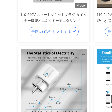
Video
110-240V スマートソケットプラグ タイム
110-2
マナー機能とエネルギーモニタリング
能付き 
最良 の 価格 を 入手 する
最