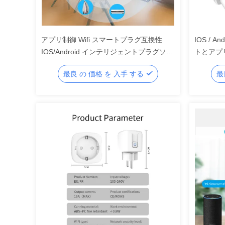
アプリ制御 Wifi スマートプラグ互換性
IOS / 
IOS/Android インテリジェントプラグソケ
トとアプ
ット
最良 の 価格 を 入手 する
最