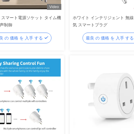
Video
40V スマート電源ソケット タイム機
ホワイト インテリジェント 無線
音声制御
気 スマートプラグ
良 の 価格 を 入手 する
最良 の 価格 を 入手 す