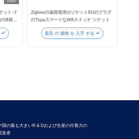
Video
ソケット イ
Zigbeeの遠隔電球のソケットEUのプラグ
iの球根の
のTuyaスマートなWifiスイッチ ソケット
る
最良 の 価格 を 入手 する
中国の最も大きいR & Dおよび生産の付着力の
製造者